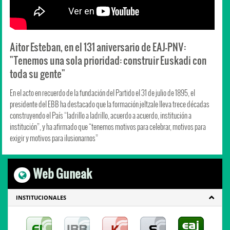
Aitor Esteban, en el 131 aniversario de EAJ-PNV:
"Tenemos una sola prioridad: construir Euskadi con
toda su gente"
En el acto en recuerdo de la fundación del Partido el 31 de julio de 1895, el
presidente del EBB ha destacado que la formación jeltzale lleva trece décadas
construyendo el País “ladrillo a ladrillo, acuerdo a acuerdo, institución a
institución”, y ha afirmado que “tenemos motivos para celebrar, motivos para
exigir y motivos para ilusionarnos”
Web Guneak
INSTITUCIONALES