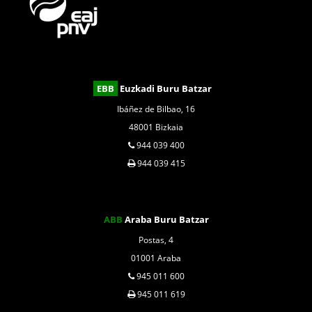
EBB
Euzkadi Buru Batzar
Ibáñez de Bilbao, 16
48001 Bizkaia
944 039 400
944 039 415
ABB
Araba Buru Batzar
Postas, 4
01001 Araba
945 011 600
945 011 619