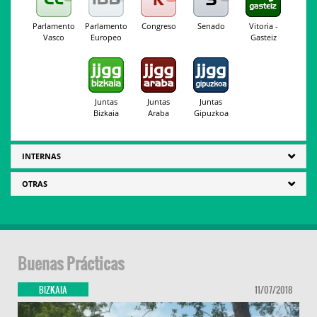
Parlamento
Parlamento
Congreso
Senado
Vitoria -
Vasco
Europeo
Gasteiz
Juntas
Juntas
Juntas
Bizkaia
Araba
Gipuzkoa
INTERNAS
OTRAS
Buenas Prácticas
BIZKAIA
11/07/2018